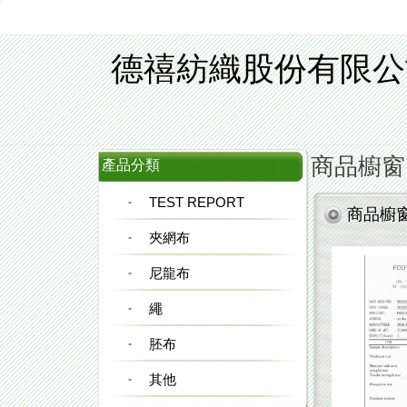
德禧紡織股份有限公
商品櫥窗
產品分類
TEST REPORT
商品櫥
夾網布
尼龍布
繩
胚布
其他