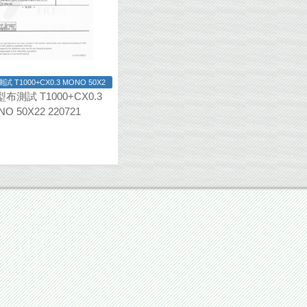
 T1000+CX0.3 MONO 50X2
布測試 T1000+CX0.3
O 50X22 220721