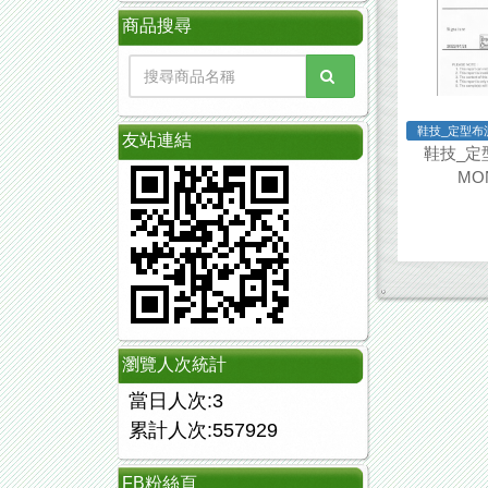
商品搜尋
鞋技_定型布測試
友站連結
鞋技_定型
MON
瀏覽人次統計
當日人次:3
累計人次:557929
FB粉絲頁