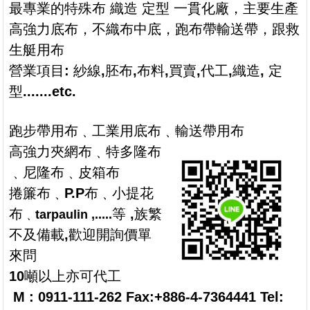
最專業的特殊布 織造 定型 一貫化廠，主
要生產
高強力底布，不織布中底，跑布帶輸送帶，跟救
生艇用布
營業項目: 紗線,胚布,布料,買賣,代工,
織造,
定
型
.......etc.
跑步帶用布﹑工業用底布﹑輸送帶用布
高強力夾網布﹑特多隆布
﹑尼隆布﹑皮箱布
捲簾布﹑P.P布﹑小提花
布
等 ,族繁
﹑tarpaulin ,.....
不及備載,歡迎開詢價單
來問
10噸以上亦可代工
M : 0911-111-262 Fax:+886-4-7364441
Tel: