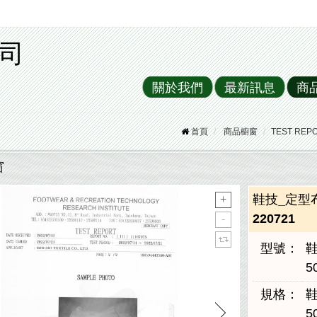
司
關於我們
最新訊息
商
首頁
商品櫥窗
TEST REP
窗
鞋技_定型布測
220721
型號：
鞋
5
規格：
鞋
5