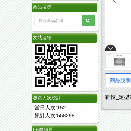
商品搜尋
友站連結
商品說明
鞋技_定型布測
瀏覽人次統計
當日人次:152
累計人次:558298
FB粉絲頁