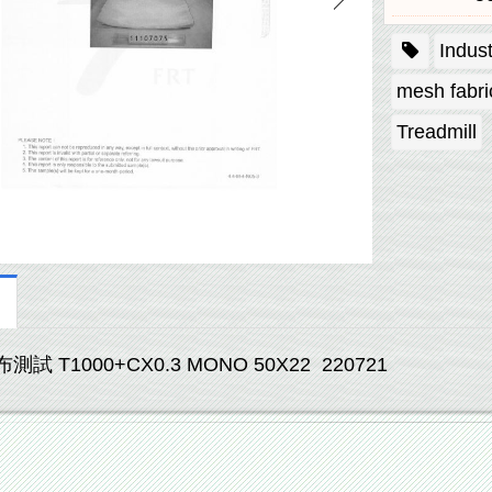
Indust
mesh fabri
Treadmill
試 T1000+CX0.3 MONO 50X22 220721