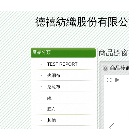
德禧紡織股份有限公
商品櫥窗
產品分類
TEST REPORT
商品櫥
夾網布
尼龍布
繩
胚布
其他