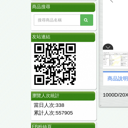
商品搜尋
友站連結
商品說明
1000D/2
瀏覽人次統計
當日人次:338
累計人次:557905
FB粉絲頁