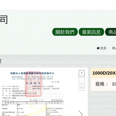
司
關於我們
最新訊息
商
首頁
商
窗
1000D/2
規格：
1