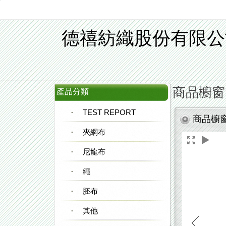
德禧紡織股份有限公
商品櫥窗
產品分類
TEST REPORT
商品櫥
夾網布
尼龍布
繩
胚布
其他