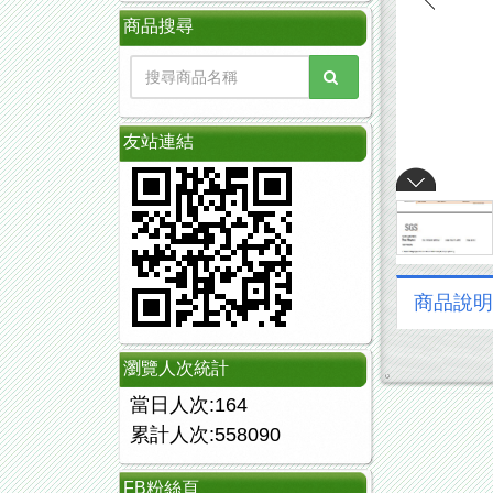
商品搜尋
友站連結
商品說明
瀏覽人次統計
當日人次:164
累計人次:558090
FB粉絲頁