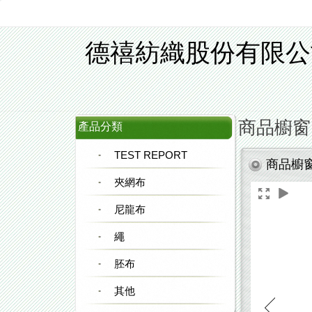
德禧紡織股份有限公
商品櫥窗
產品分類
TEST REPORT
商品櫥
夾網布
尼龍布
繩
胚布
其他