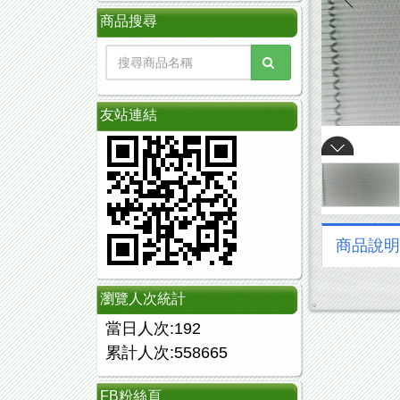
商品搜尋
友站連結
商品說明
瀏覽人次統計
當日人次:192
累計人次:558665
FB粉絲頁