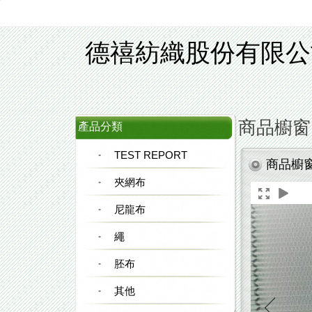
德禧紡織股份有限公
商品櫥窗
產品分類
TEST REPORT
商品櫥
夾網布
尼龍布
繩
胚布
其他