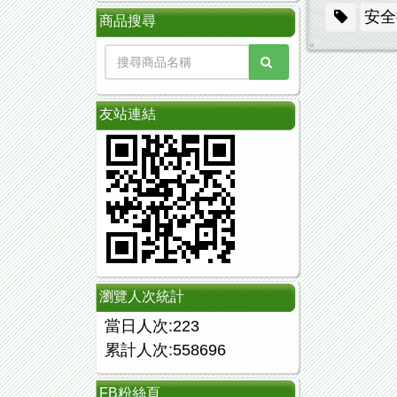
安全
商品搜尋
友站連結
瀏覽人次統計
當日人次:223
累計人次:558696
FB粉絲頁