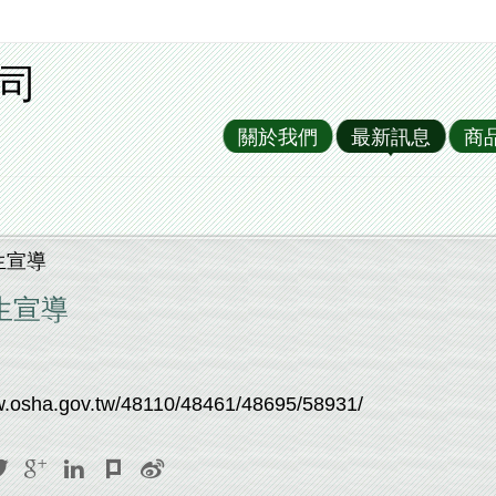
司
關於我們
最新訊息
商
生宣導
生宣導
w.osha.gov.tw/48110/48461/48695/58931/