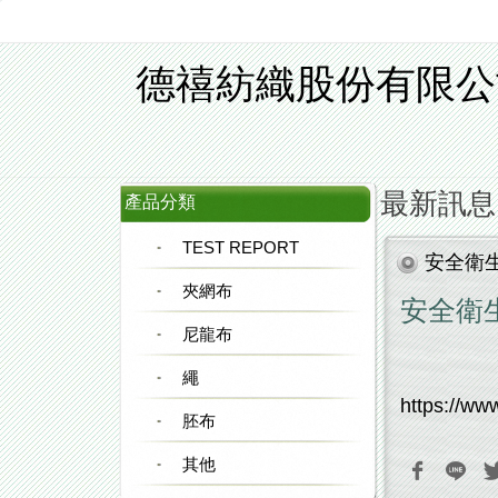
德禧紡織股份有限公
最新訊息
產品分類
TEST REPORT
安全衛
夾網布
安全衛
尼龍布
繩
https://ww
胚布
其他