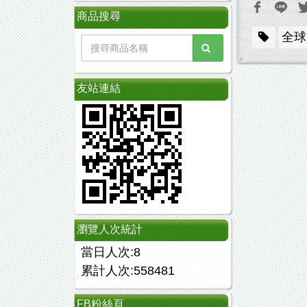
商品搜尋
全球
友站連結
瀏覽人次統計
當日人次:8
累計人次:558481
FB粉絲頁