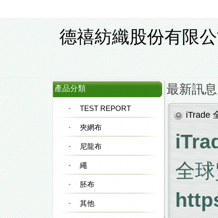
德禧紡織股份有限公
最新訊息
產品分類
TEST REPORT
iTrade
夾網布
iTra
尼龍布
全球
繩
胚布
http
其他