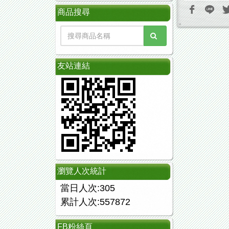
商品搜尋
友站連結
瀏覽人次統計
當日人次:305
累計人次:557872
FB粉絲頁