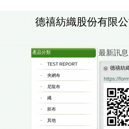
德禧紡織股份有限公
最新訊息
產品分類
TEST REPORT
德禧紡
夾網布
https://f
尼龍布
繩
胚布
其他