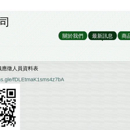
司
關於我們
最新訊息
商
織應徵人員資料表
orms.gle/fDLEtmaK1sms4z7bA